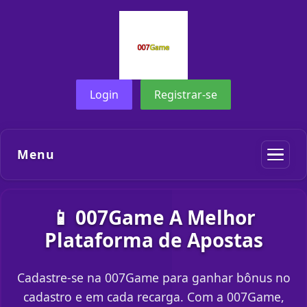
Login
Registrar-se
Menu
📱 007Game A Melhor
Plataforma de Apostas
Cadastre-se na 007Game para ganhar bônus no
cadastro e em cada recarga. Com a 007Game,