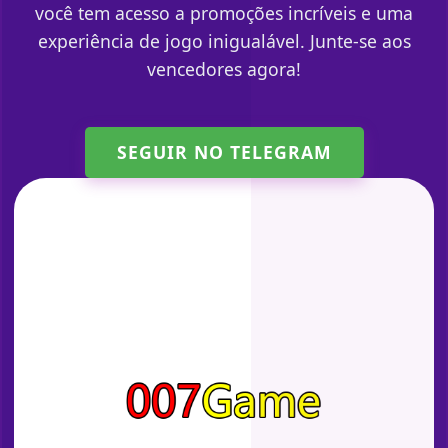
você tem acesso a promoções incríveis e uma
experiência de jogo inigualável. Junte-se aos
vencedores agora!
SEGUIR NO TELEGRAM