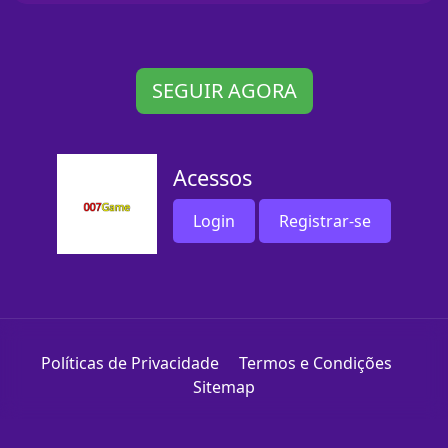
SEGUIR AGORA
Acessos
Login
Registrar-se
Políticas de Privacidade
Termos e Condições
Sitemap