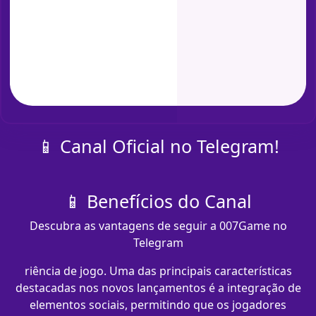
📱 Canal Oficial no Telegram!
📱 Benefícios do Canal
Descubra as vantagens de seguir a 007Game no
Telegram
riência de jogo. Uma das principais características
destacadas nos novos lançamentos é a integração de
elementos sociais, permitindo que os jogadores