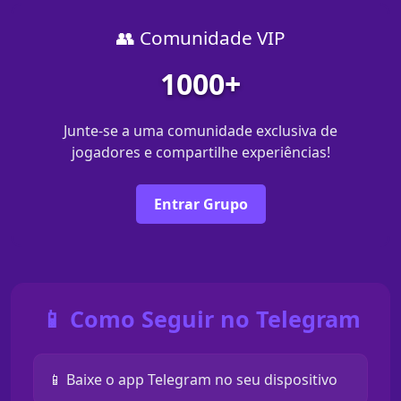
👥 Comunidade VIP
1000+
Junte-se a uma comunidade exclusiva de
jogadores e compartilhe experiências!
Entrar Grupo
📱 Como Seguir no Telegram
📱 Baixe o app Telegram no seu dispositivo