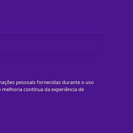
mações pessoais fornecidas durante o uso
e melhoria contínua da experiência de