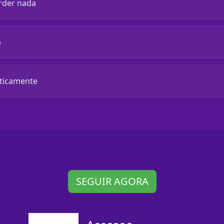
erder nada
a
aticamente
SEGUIR AGORA