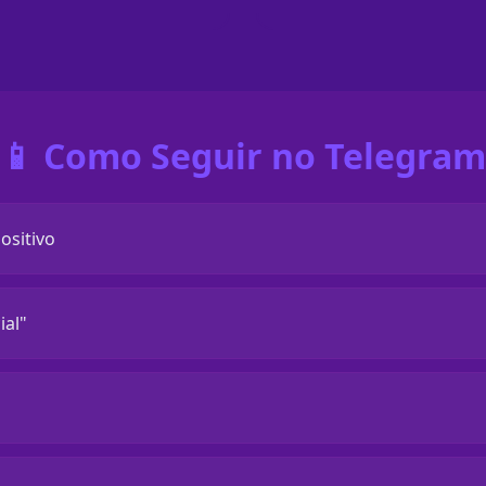
📱 Como Seguir no Telegram
ositivo
ial"