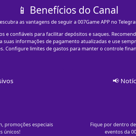
📱 Benefícios do Canal
escubra as vantagens de seguir a 007Game APP no Telegr
e confiáveis para facilitar depósitos e saques. Recomenda
a suas informações de pagamento atualizadas e use sempr
s. Configure limites de gastos para manter o controle finan
sivos
📢 Notí
m, promoções especiais
Fique por dentro d
s únicos!
eventos da 0