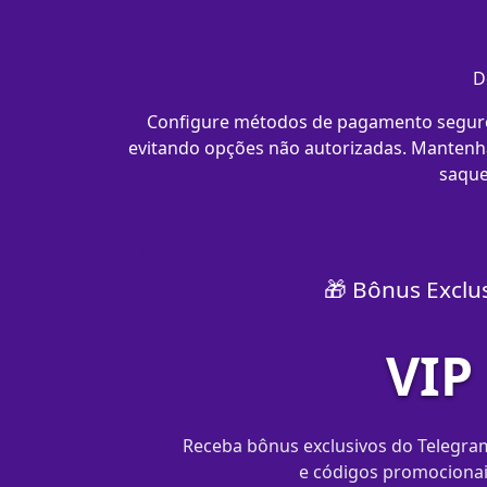
D
Configure métodos de pagamento seguros 
evitando opções não autorizadas. Mantenh
saque
🎁 Bônus Exclu
VIP
Receba bônus exclusivos do Telegra
e códigos promocionai