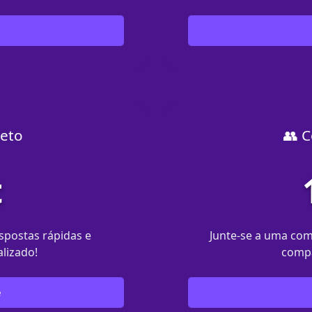
reto
👥 
t
espostas rápidas e
Junte-se a uma com
lizado!
compa
e