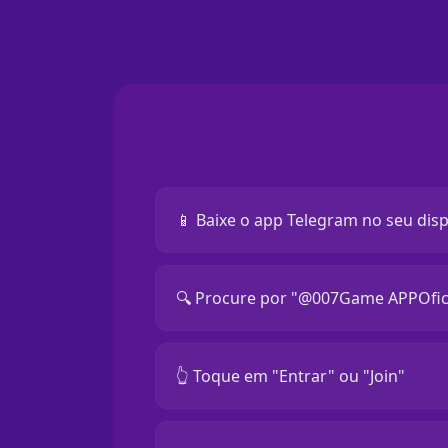
📱 Baixe o app Telegram no seu disp
🔍 Procure por "@007Game APPOfic
👆 Toque em "Entrar" ou "Join"