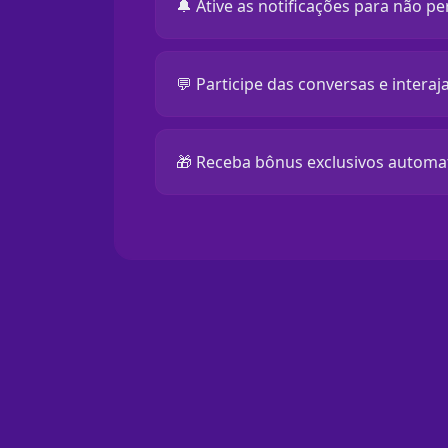
🔔 Ative as notificações para não p
💬 Participe das conversas e interaj
🎁 Receba bônus exclusivos autom