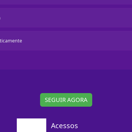
a
aticamente
SEGUIR AGORA
Acessos