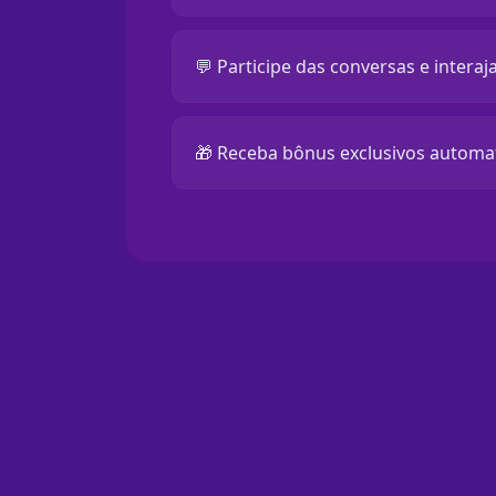
💬 Participe das conversas e interaj
🎁 Receba bônus exclusivos autom