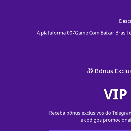
Desc
A plataforma 007Game Com Baixar Brasil é 
🎁 Bônus Exclu
VIP
Receba bônus exclusivos do Telegra
e códigos promocionai