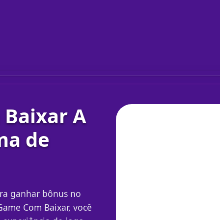
Baixar A
ma de
ra ganhar bônus no
Game Com Baixar, você