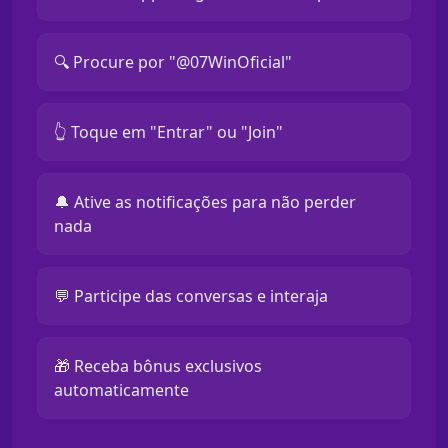
🔍 Procure por "@07WinOficial"
👆 Toque em "Entrar" ou "Join"
🔔 Ative as notificações para não perder
nada
💬 Participe das conversas e interaja
🎁 Receba bônus exclusivos
automaticamente