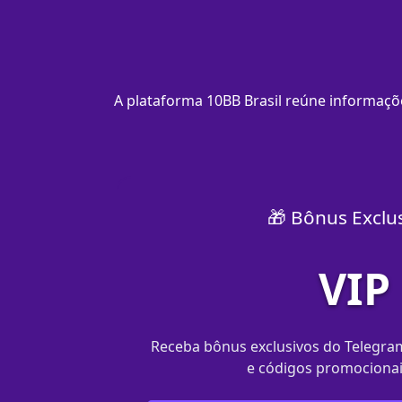
A plataforma 10BB Brasil reúne informaçõ
🎁 Bônus Exclu
VIP
Receba bônus exclusivos do Telegra
e códigos promocionai