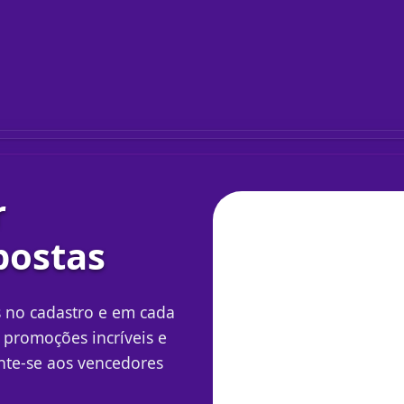
r
postas
 no cadastro e em cada
 promoções incríveis e
unte-se aos vencedores