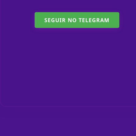
SEGUIR NO TELEGRAM