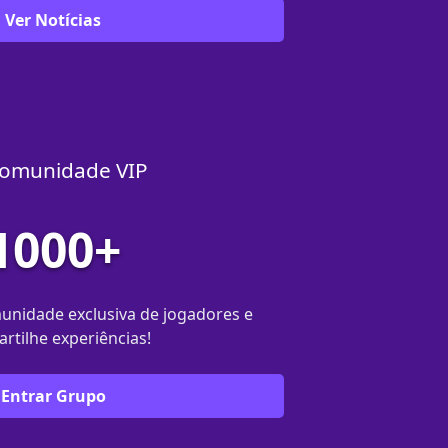
Ver Notícias
Comunidade VIP
1000+
unidade exclusiva de jogadores e
rtilhe experiências!
Entrar Grupo