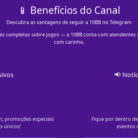
📱 Benefícios do Canal
Descubra as vantagens de seguir a 10BB no Telegram
es completas sobre jogos — a 10BB conta com atendentes 
com carinho.
sivos
📢 Notí
m, promoções especiais
Fique por dentro d
s únicos!
eventos 