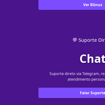
Ver Bônus
💬 Suporte Di
Cha
Suporte direto via Telegram, r
atendimento persona
Falar Suport