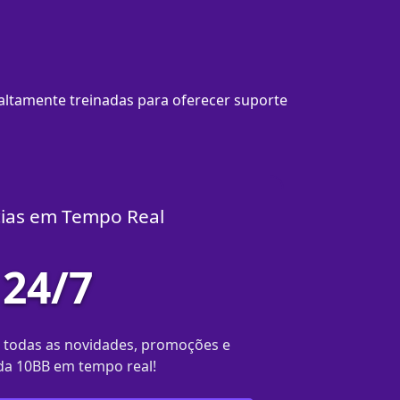
altamente treinadas para oferecer suporte
cias em Tempo Real
24/7
e todas as novidades, promoções e
da 10BB em tempo real!