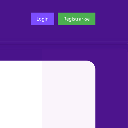
Login
Registrar-se