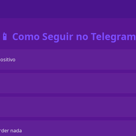
📱 Como Seguir no Telegram
ositivo
erder nada