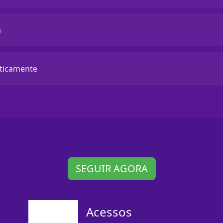
a
aticamente
SEGUIR AGORA
Acessos