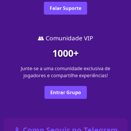
Falar Suporte
👥 Comunidade VIP
1000+
Junte-se a uma comunidade exclusiva de
jogadores e compartilhe experiências!
Entrar Grupo
📱 Como Seguir no Telegram