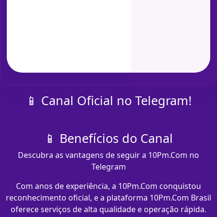
📱 Canal Oficial no Telegram!
📱 Benefícios do Canal
Descubra as vantagens de seguir a 10Pm.Com no
Telegram
Com anos de experiência, a 10Pm.Com conquistou
reconhecimento oficial, e a plataforma 10Pm.Com Brasil
oferece serviços de alta qualidade e operação rápida.