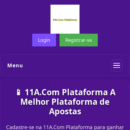
Login
Registrar-se
Menu
📱 11A.Com Plataforma A
Melhor Plataforma de
Apostas
Cadastre-se na 11A.Com Plataforma para ganhar