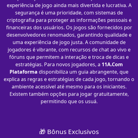
experiência de jogo ainda mais divertida e lucrativa. A
segurança é uma prioridade, com sistemas de
criptografia para proteger as informações pessoais e
financeiras dos usuários. Os jogos são fornecidos por
desenvolvedores renomados, garantindo qualidade e
uma experiência de jogo justa. A comunidade de
jogadores é vibrante, com recursos de chat ao vivo e
fóruns que permitem a interação e troca de dicas e
estratégias. Para novos jogadores, a
11A.Com
Plataforma
disponibiliza um guia abrangente, que
explica as regras e estratégias de cada jogo, tornando o
ambiente acessível até mesmo para os iniciantes.
Existem também opções para jogar gratuitamente,
permitindo que os usuá.
🎁 Bônus Exclusivos