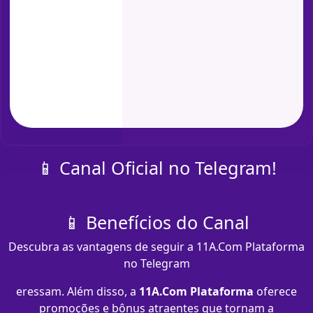
📱 Canal Oficial no Telegram!
📱 Benefícios do Canal
Descubra as vantagens de seguir a 11A.Com Plataforma
no Telegram
eressam. Além disso, a
11A.Com Plataforma
oferece
promoções e bônus atraentes que tornam a