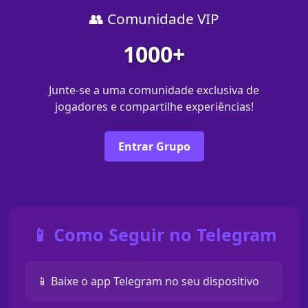
👥 Comunidade VIP
1000+
Junte-se a uma comunidade exclusiva de
jogadores e compartilhe experiências!
Entrar Grupo
📱 Como Seguir no Telegram
📱 Baixe o app Telegram no seu dispositivo