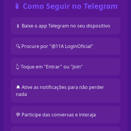
📱 Como Seguir no Telegram
📱 Baixe o app Telegram no seu dispositivo
🔍 Procure por "@11A LoginOficial"
👆 Toque em "Entrar" ou "Join"
🔔 Ative as notificações para não perder
nada
💬 Participe das conversas e interaja