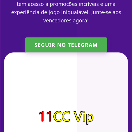
tem acesso a promoções incríveis e uma
experiência de jogo inigualável. Junte-se aos
vencedores agora!
SEGUIR NO TELEGRAM