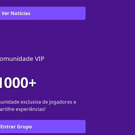
Ver Notícias
Comunidade VIP
1000+
unidade exclusiva de jogadores e
rtilhe experiências!
Entrar Grupo