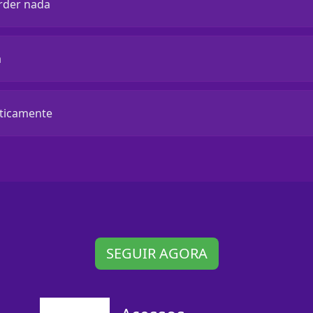
erder nada
a
aticamente
SEGUIR AGORA