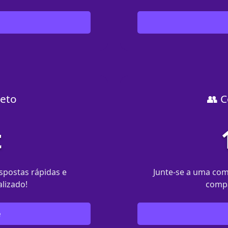
reto
👥 
t
espostas rápidas e
Junte-se a uma com
lizado!
compa
e