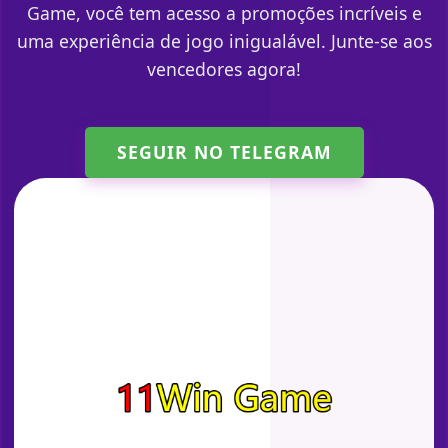
Game, você tem acesso a promoções incríveis e
uma experiência de jogo inigualável. Junte-se aos
vencedores agora!
SEGUIR NO TELEGRAM