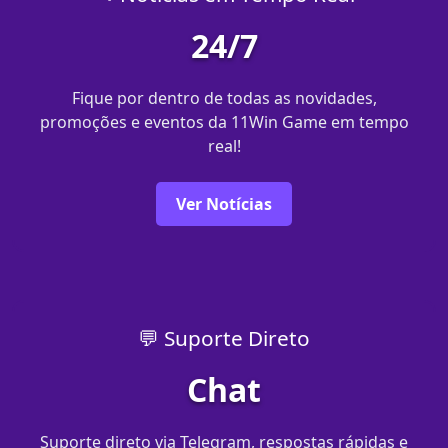
24/7
Fique por dentro de todas as novidades,
promoções e eventos da 11Win Game em tempo
real!
Ver Notícias
💬 Suporte Direto
Chat
Suporte direto via Telegram, respostas rápidas e