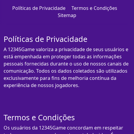
Políticas de Privacidade
Termos e Condições
Sitemap
Políticas de Privacidade
A 12345Game valoriza a privacidade de seus usuários e
está empenhada em proteger todas as informações
pessoais fornecidas durante o uso de nossos canais de
comunicação. Todos os dados coletados são utilizados
exclusivamente para fins de melhoria contínua da
experiência de nossos jogadores.
Termos e Condições
Os usuários da 12345Game concordam em respeitar