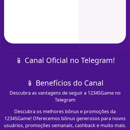
📱 Canal Oficial no Telegram!
📱 Benefícios do Canal
Descubra as vantagens de seguir a 12345Game no
Telegram
Descubra os melhores bônus e promoções da
12345Game! Oferecemos bônus generosos para novos
usuários, promoções semanais, cashback e muito mais.