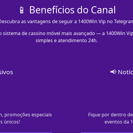
📱 Benefícios do Canal
Descubra as vantagens de seguir a 1400Win Vip no Telegra
 o sistema de cassino móvel mais avançado — a 1400Win Vi
simples e atendimento 24h.
sivos
📢 Notí
m, promoções especiais
Fique por dentro d
s únicos!
eventos da 