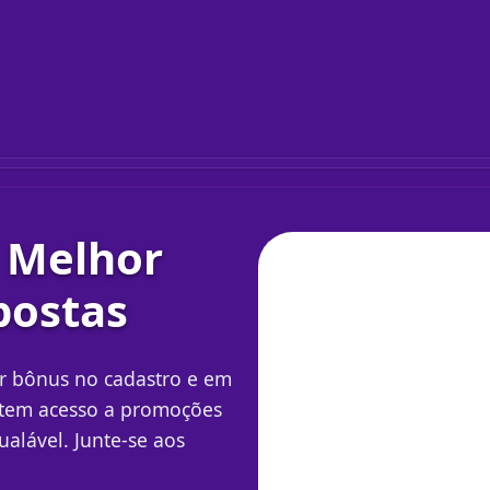
A Melhor
postas
r bônus no cadastro e em
 tem acesso a promoções
ualável. Junte-se aos