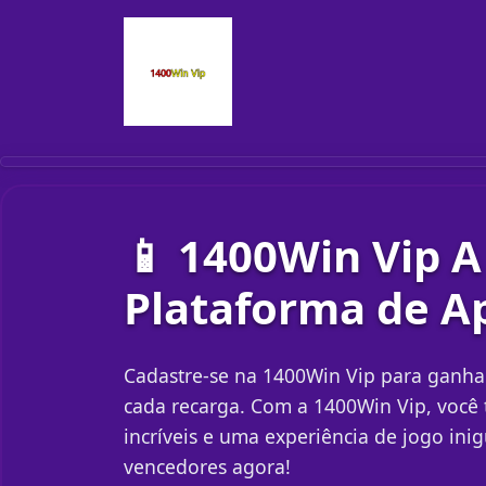
📱 1400Win Vip 
Plataforma de A
Cadastre-se na 1400Win Vip para ganha
cada recarga. Com a 1400Win Vip, você
incríveis e uma experiência de jogo inig
vencedores agora!