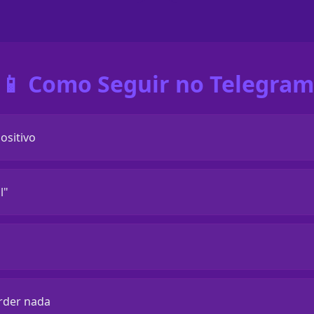
📱 Como Seguir no Telegram
ositivo
l"
erder nada