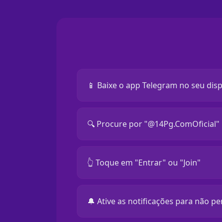
📱 Baixe o app Telegram no seu disp
🔍 Procure por "@14Pg.ComOficial"
👆 Toque em "Entrar" ou "Join"
🔔 Ative as notificações para não p