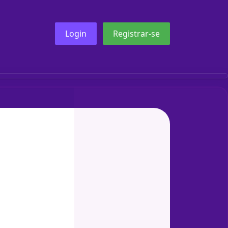
Login
Registrar-se