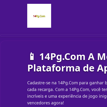
📱 14Pg.Com A M
Plataforma de A
Cadastre-se na 14Pg.Com para ganhar 
cada recarga. Com a 14Pg.Com, você t
incríveis e uma experiência de jogo inig
vencedores agora!