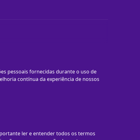
es pessoais fornecidas durante o uso de
elhoria contínua da experiência de nossos
portante ler e entender todos os termos