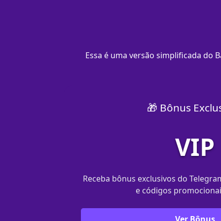
Essa é uma versão simplificada do B
🎁 Bônus Exclu
VIP
Receba bônus exclusivos do Telegra
e códigos promocionai
Ver Bônus