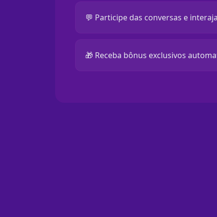
💬 Participe das conversas e interaj
🎁 Receba bônus exclusivos autom