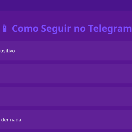
📱 Como Seguir no Telegram
ositivo
erder nada