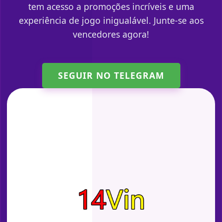
tem acesso a promoções incríveis e uma
experiência de jogo inigualável. Junte-se aos
vencedores agora!
SEGUIR NO TELEGRAM