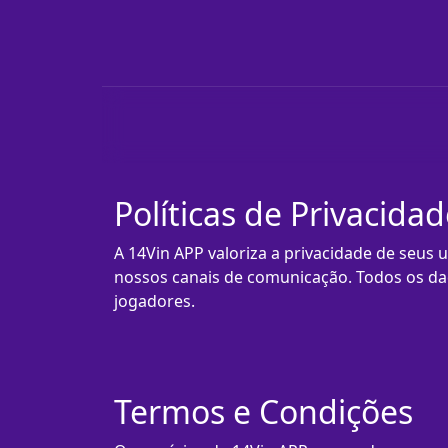
Políticas de Privacida
A 14Vin APP valoriza a privacidade de seus
nossos canais de comunicação. Todos os dad
jogadores.
Termos e Condições