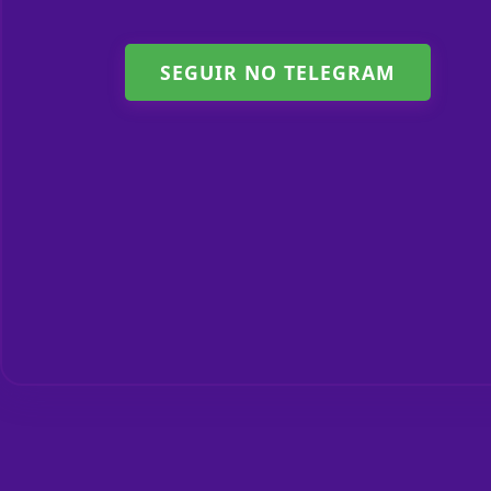
SEGUIR NO TELEGRAM