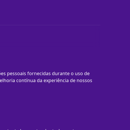
ões pessoais fornecidas durante o uso de
elhoria contínua da experiência de nossos