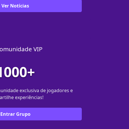
Ver Notícias
Comunidade VIP
1000+
unidade exclusiva de jogadores e
rtilhe experiências!
Entrar Grupo