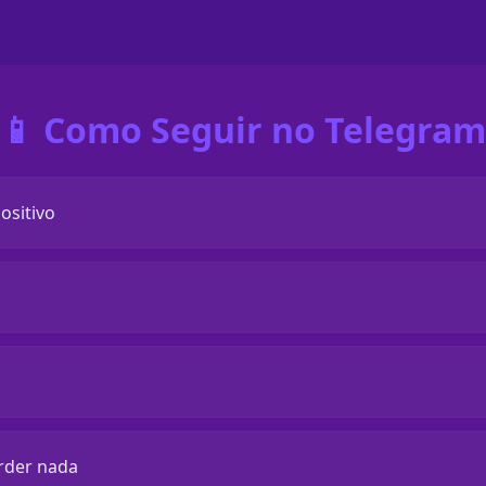
📱 Como Seguir no Telegram
ositivo
erder nada