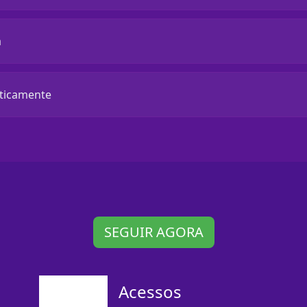
a
aticamente
SEGUIR AGORA
Acessos