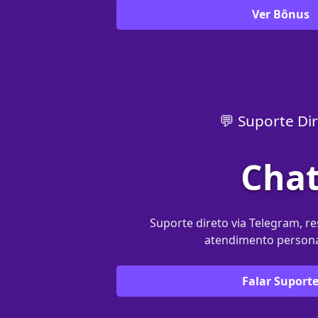
Ver Bônus
💬 Suporte Di
Cha
Suporte direto via Telegram, r
atendimento persona
Falar Suport