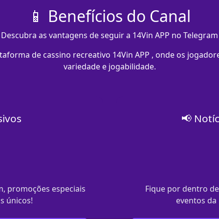
📱 Benefícios do Canal
Descubra as vantagens de seguir a 14Vin APP no Telegram
plataforma de cassino recreativo 14Vin APP , onde os joga
variedade e jogabilidade.
sivos
📢 Notí
m, promoções especiais
Fique por dentro d
s únicos!
eventos da