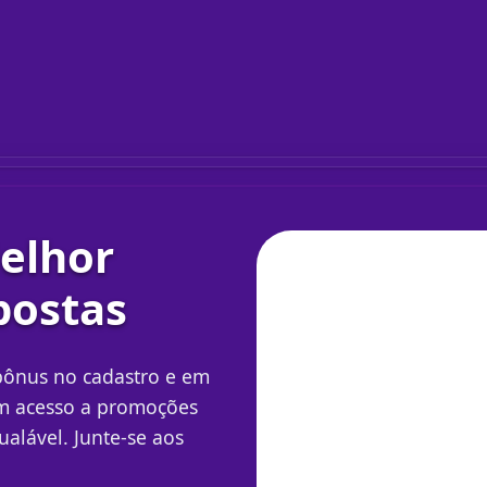
Melhor
postas
bônus no cadastro e em
em acesso a promoções
ualável. Junte-se aos