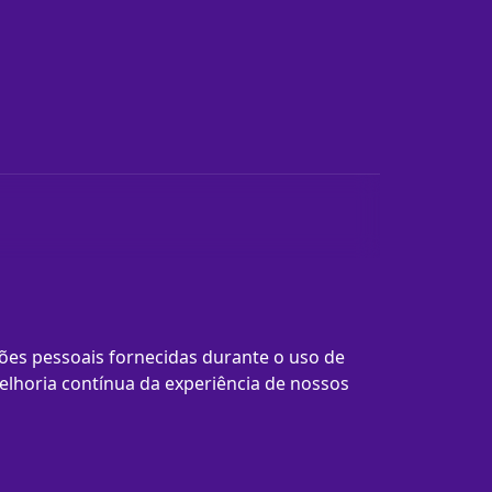
ões pessoais fornecidas durante o uso de
elhoria contínua da experiência de nossos