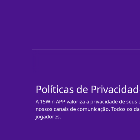
Políticas de Privacida
A 15Win APP valoriza a privacidade de seus
nossos canais de comunicação. Todos os dad
jogadores.