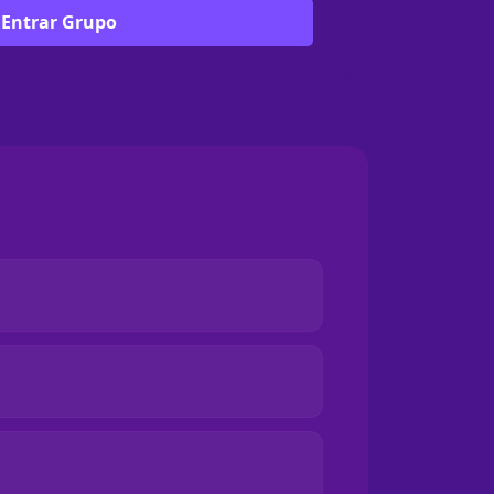
Entrar Grupo