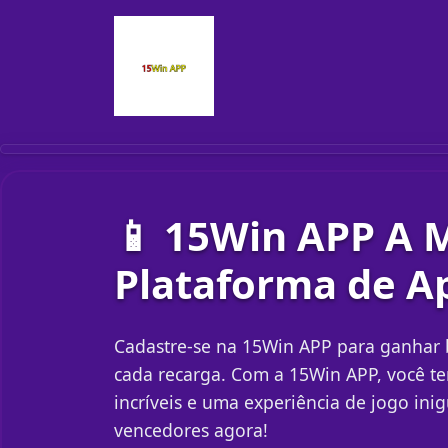
📱 15Win APP A 
Plataforma de A
Cadastre-se na 15Win APP para ganhar 
cada recarga. Com a 15Win APP, você t
incríveis e uma experiência de jogo inig
vencedores agora!