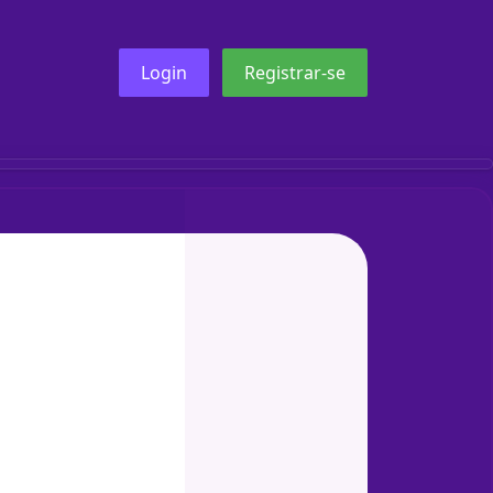
Login
Registrar-se