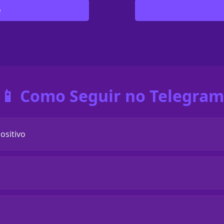
e
📱 Como Seguir no Telegram
ositivo