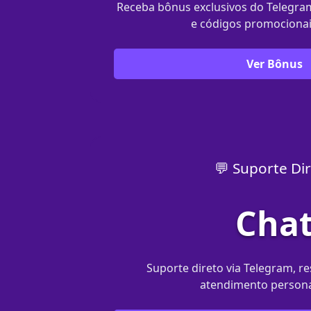
Receba bônus exclusivos do Telegra
e códigos promocionai
Ver Bônus
💬 Suporte Di
Cha
Suporte direto via Telegram, r
atendimento persona