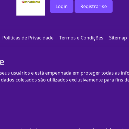
Login
Registrar-se
Políticas de Privacidade
Termos e Condições
Sitemap
de
e seus usuários e está empenhada em proteger todas as in
dados coletados são utilizados exclusivamente para fins d