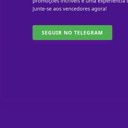
promoções incríveis e uma experiência d
Junte-se aos vencedores agora!
SEGUIR NO TELEGRAM