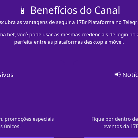
📱 Benefícios do Canal
scubra as vantagens de seguir a 17Br Plataforma no Teleg
ma bet, você pode usar as mesmas credenciais de login no
perfeita entre as plataformas desktop e móvel.
sivos
📢 Notí
m, promoções especiais
Fique por dentro d
s únicos!
eventos da 17