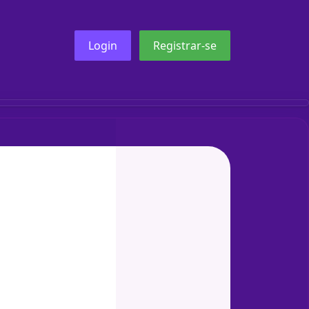
Login
Registrar-se