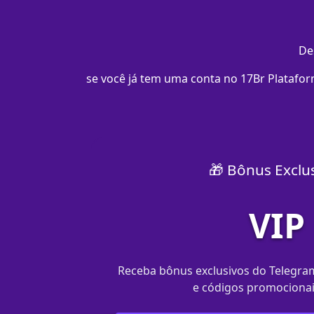
De
se você já tem uma conta no 17Br Platafor
🎁 Bônus Exclu
VIP
Receba bônus exclusivos do Telegra
e códigos promocionai