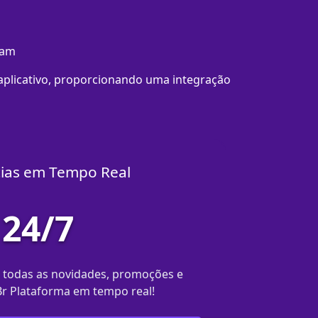
ram
 aplicativo, proporcionando uma integração
cias em Tempo Real
24/7
e todas as novidades, promoções e
Br Plataforma em tempo real!