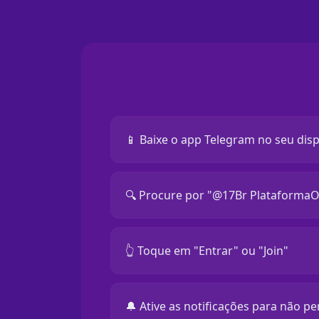
📱 Baixe o app Telegram no seu disp
🔍 Procure por "@17Br PlataformaOf
👆 Toque em "Entrar" ou "Join"
🔔 Ative as notificações para não p