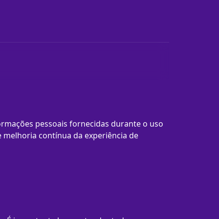
formações pessoais fornecidas durante o uso
e melhoria contínua da experiência de