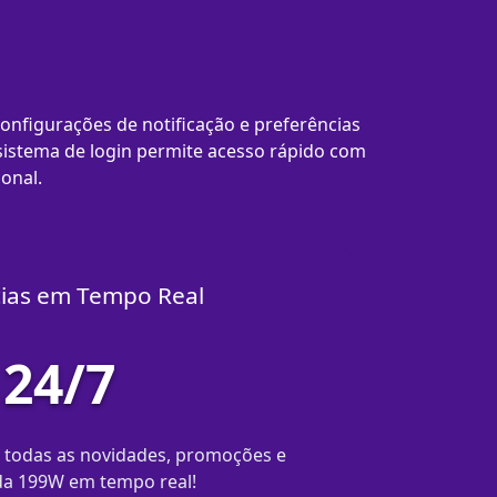
configurações de notificação e preferências
sistema de login permite acesso rápido com
onal.
cias em Tempo Real
24/7
e todas as novidades, promoções e
da 199W em tempo real!