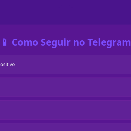
📱 Como Seguir no Telegram
ositivo