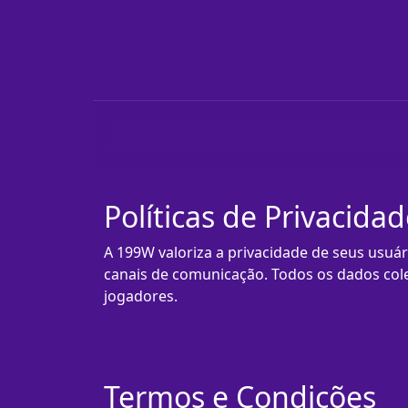
Políticas de Privacida
A 199W valoriza a privacidade de seus usu
canais de comunicação. Todos os dados cole
jogadores.
Termos e Condições