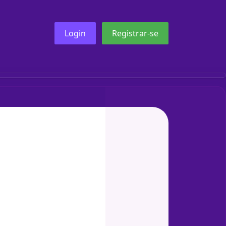
Login
Registrar-se