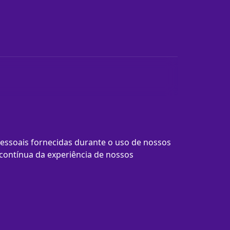
essoais fornecidas durante o uso de nossos
 contínua da experiência de nossos