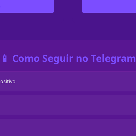
e
📱 Como Seguir no Telegram
ositivo