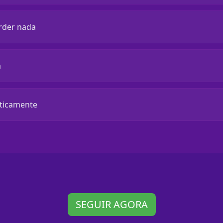
erder nada
a
aticamente
SEGUIR AGORA