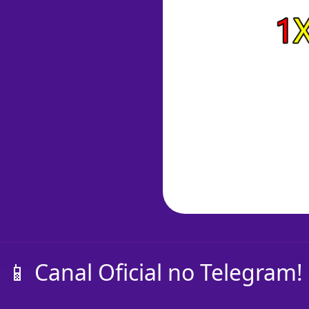
📱 Canal Oficial no Telegram!