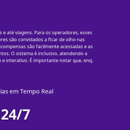
e até viagens. Para os operadores, esses
res são convidados a ficar de olho nas
recompensas são facilmente acessadas e as
tos. O sistema é inclusivo, atendendo a
 e interativo. É importante notar que, enq.
cias em Tempo Real
24/7