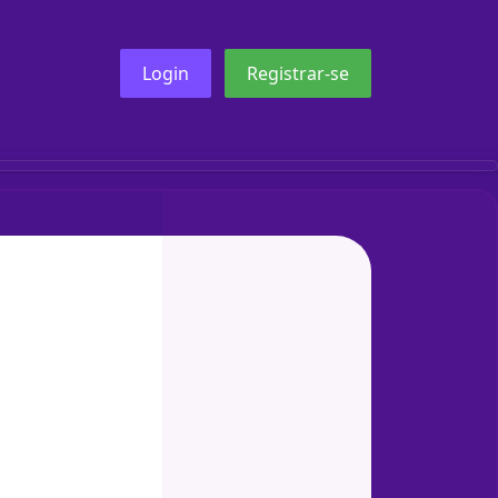
Login
Registrar-se