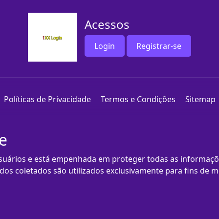
Acessos
Login
Registrar-se
Políticas de Privacidade
Termos e Condições
Sitemap
de
 usuários e está empenhada em proteger todas as informaçõ
os coletados são utilizados exclusivamente para fins de m