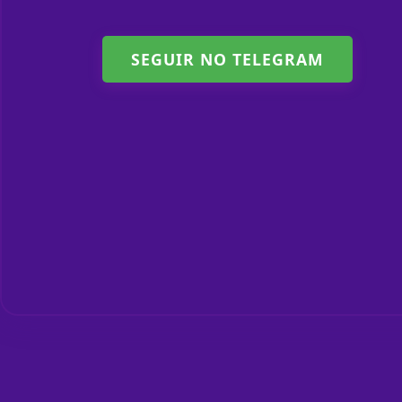
SEGUIR NO TELEGRAM