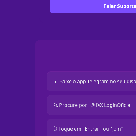
Falar Suport
📱 Baixe o app Telegram no seu disp
🔍 Procure por "@1XX LoginOficial"
👆 Toque em "Entrar" ou "Join"