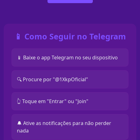
📱 Como Seguir no Telegram
📱 Baixe o app Telegram no seu dispositivo
🔍 Procure por "@1XkpOficial"
👆 Toque em "Entrar" ou "Join"
🔔 Ative as notificações para não perder
nada