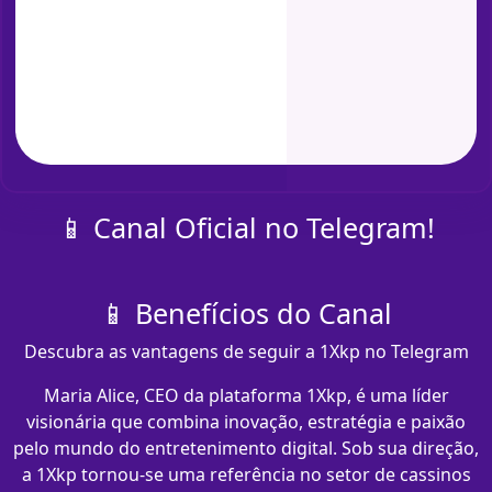
📱 Canal Oficial no Telegram!
📱 Benefícios do Canal
Descubra as vantagens de seguir a 1Xkp no Telegram
Maria Alice, CEO da plataforma 1Xkp, é uma líder
visionária que combina inovação, estratégia e paixão
pelo mundo do entretenimento digital. Sob sua direção,
a 1Xkp tornou-se uma referência no setor de cassinos