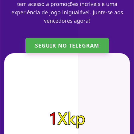
tem acesso a promoções incríveis e uma
experiência de jogo inigualável. Junte-se aos
vencedores agora!
SEGUIR NO TELEGRAM