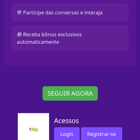
💬 Participe das conversas e interaja
🎁 Receba bônus exclusivos
automaticamente
SEGUIR AGORA
Acessos
Login
Registrar-se