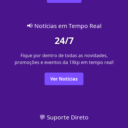
📢 Notícias em Tempo Real
24/7
Fique por dentro de todas as novidades,
promoções e eventos da 1Xkp em tempo real!
Ver Notícias
💬 Suporte Direto