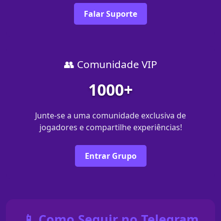
Falar Suporte
👥 Comunidade VIP
1000+
Junte-se a uma comunidade exclusiva de
jogadores e compartilhe experiências!
Entrar Grupo
📱 Como Seguir no Telegram