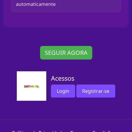
automaticamente
SEGUIR AGORA
Acessos
Login
Registrar-se