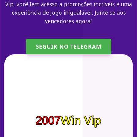
Vip, você tem acesso a promoções incríveis e uma
experiência de jogo inigualável. Junte-se aos
vencedores agora!
SEGUIR NO TELEGRAM