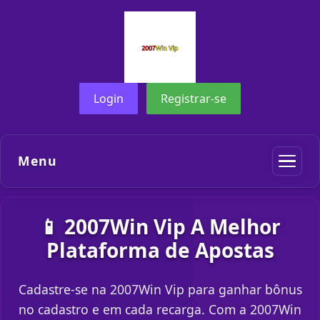
Login
Registrar-se
Menu
📱 2007Win Vip A Melhor
Plataforma de Apostas
Cadastre-se na 2007Win Vip para ganhar bônus
no cadastro e em cada recarga. Com a 2007Win