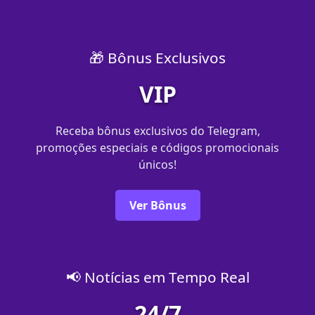
🎁 Bônus Exclusivos
VIP
Receba bônus exclusivos do Telegram,
promoções especiais e códigos promocionais
únicos!
Ver Bônus
📢 Notícias em Tempo Real
24/7