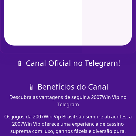
📱 Canal Oficial no Telegram!
📱 Benefícios do Canal
Descubra as vantagens de seguir a 2007Win Vip no
Telegram
Os jogos da 2007Win Vip Brasil são sempre atraentes; a
2007Win Vip oferece uma experiência de cassino
suprema com luxo, ganhos fáceis e diversão pura.