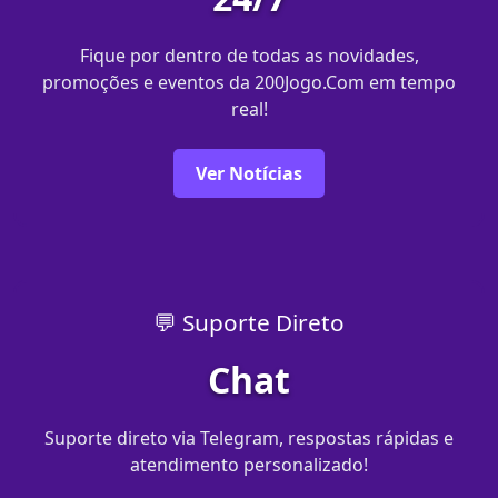
Fique por dentro de todas as novidades,
promoções e eventos da 200Jogo.Com em tempo
real!
Ver Notícias
💬 Suporte Direto
Chat
Suporte direto via Telegram, respostas rápidas e
atendimento personalizado!