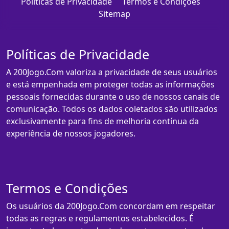
Políticas de Privacidade
Termos e Condições
Sitemap
Políticas de Privacidade
A 200Jogo.Com valoriza a privacidade de seus usuários
e está empenhada em proteger todas as informações
pessoais fornecidas durante o uso de nossos canais de
comunicação. Todos os dados coletados são utilizados
exclusivamente para fins de melhoria contínua da
experiência de nossos jogadores.
Termos e Condições
Os usuários da 200Jogo.Com concordam em respeitar
todas as regras e regulamentos estabelecidos. É