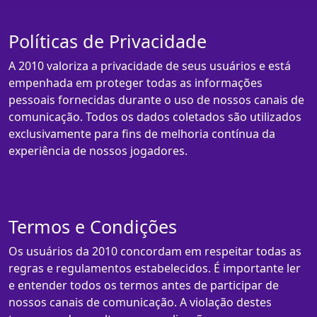
Políticas de Privacidade
A 2010 valoriza a privacidade de seus usuários e está
empenhada em proteger todas as informações
pessoais fornecidas durante o uso de nossos canais de
comunicação. Todos os dados coletados são utilizados
exclusivamente para fins de melhoria contínua da
experiência de nossos jogadores.
Termos e Condições
Os usuários da 2010 concordam em respeitar todas as
regras e regulamentos estabelecidos. É importante ler
e entender todos os termos antes de participar de
nossos canais de comunicação. A violação destes