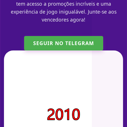
tem acesso a promoções incríveis e uma
experiência de jogo inigualável. Junte-se aos
vencedores agora!
SEGUIR NO TELEGRAM