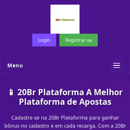
Login
Registrar-se
Menu
📱 20Br Plataforma A Melhor
Plataforma de Apostas
Cadastre-se na 20Br Plataforma para ganhar
bônus no cadastro e em cada recarga. Com a 20Br