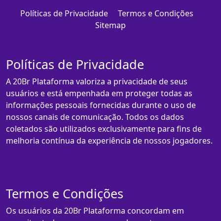
Políticas de Privacidade
Termos e Condições
Sitemap
Políticas de Privacidade
A 20Br Plataforma valoriza a privacidade de seus
usuários e está empenhada em proteger todas as
informações pessoais fornecidas durante o uso de
nossos canais de comunicação. Todos os dados
coletados são utilizados exclusivamente para fins de
melhoria contínua da experiência de nossos jogadores.
Termos e Condições
Os usuários da 20Br Plataforma concordam em