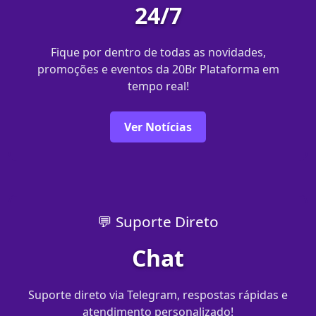
24/7
Fique por dentro de todas as novidades,
promoções e eventos da 20Br Plataforma em
tempo real!
Ver Notícias
💬 Suporte Direto
Chat
Suporte direto via Telegram, respostas rápidas e
atendimento personalizado!