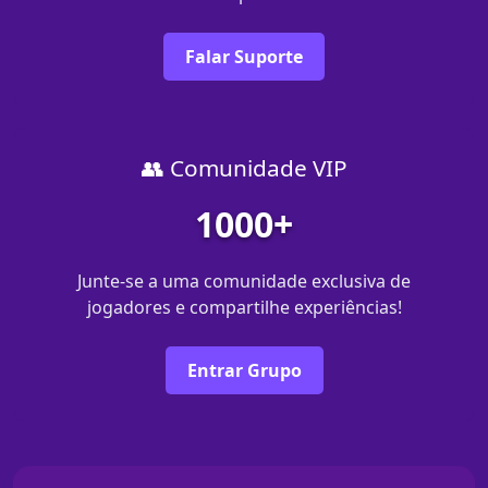
Falar Suporte
👥 Comunidade VIP
1000+
Junte-se a uma comunidade exclusiva de
jogadores e compartilhe experiências!
Entrar Grupo