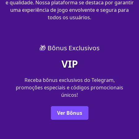
e qualidade. Nossa plataforma se destaca por garantir
uma experiência de jogo envolvente e segura para
todos os usuários.
🎁 Bônus Exclusivos
VIP
Receba bônus exclusivos do Telegram,
promoções especiais e códigos promocionais
únicos!
Ver Bônus