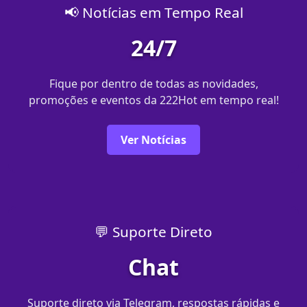
📢 Notícias em Tempo Real
24/7
Fique por dentro de todas as novidades,
promoções e eventos da 222Hot em tempo real!
Ver Notícias
💬 Suporte Direto
Chat
Suporte direto via Telegram, respostas rápidas e