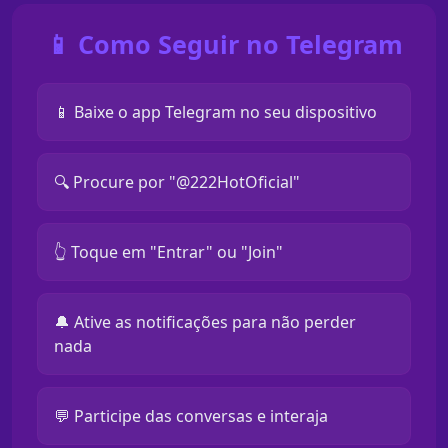
📱 Como Seguir no Telegram
📱 Baixe o app Telegram no seu dispositivo
🔍 Procure por "@222HotOficial"
👆 Toque em "Entrar" ou "Join"
🔔 Ative as notificações para não perder
nada
💬 Participe das conversas e interaja