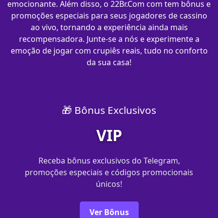
emocionante. Além disso, o 22Br.Com com​ tem bônus e
promoções especiais para seus jogadores de cassino
ao vivo, tornando a experiência ainda mais
recompensadora. Junte-se a nós e experimente a
emoção de jogar com crupiês reais, tudo no conforto
da sua casa!
🎁 Bônus Exclusivos
VIP
Receba bônus exclusivos do Telegram,
promoções especiais e códigos promocionais
únicos!
Ver Bônus