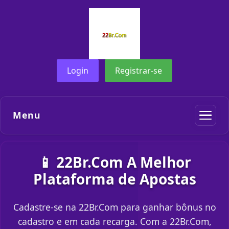
Login
Registrar-se
Menu
📱 22Br.Com A Melhor
Plataforma de Apostas
Cadastre-se na 22Br.Com para ganhar bônus no
cadastro e em cada recarga. Com a 22Br.Com,