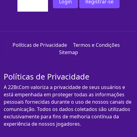
Login
Registrar-se
Políticas de Privacidade
Termos e Condições
Sitemap
Políticas de Privacidade
A 22Br.Com valoriza a privacidade de seus usuários e
está empenhada em proteger todas as informações
pessoais fornecidas durante o uso de nossos canais de
comunicação. Todos os dados coletados são utilizados
exclusivamente para fins de melhoria contínua da
experiência de nossos jogadores.