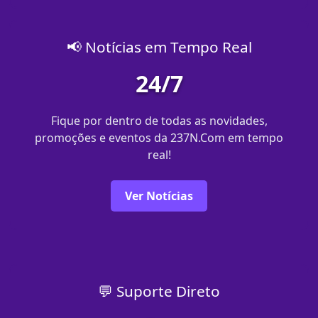
📢 Notícias em Tempo Real
24/7
Fique por dentro de todas as novidades,
promoções e eventos da 237N.Com em tempo
real!
Ver Notícias
💬 Suporte Direto