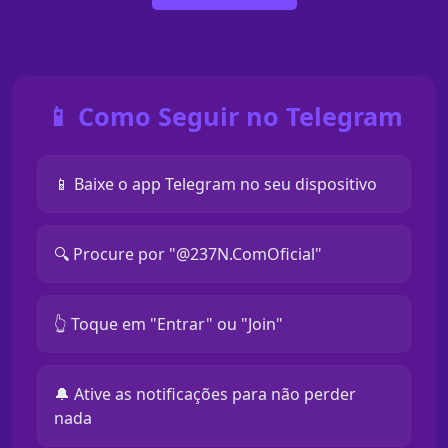
📱 Como Seguir no Telegram
📱 Baixe o app Telegram no seu dispositivo
🔍 Procure por "@237N.ComOficial"
👆 Toque em "Entrar" ou "Join"
🔔 Ative as notificações para não perder
nada