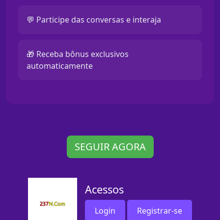
💬 Participe das conversas e interaja
🎁 Receba bônus exclusivos
automaticamente
SEGUIR AGORA
Acessos
Login
Registrar-se