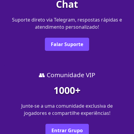
Chat
Suporte direto via Telegram, respostas rápidas e
atendimento personalizado!
Falar Suporte
👥 Comunidade VIP
1000+
Junte-se a uma comunidade exclusiva de
jogadores e compartilhe experiências!
Entrar Grupo