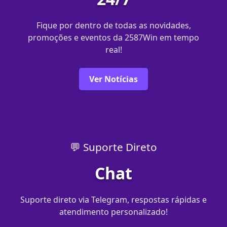
Fique por dentro de todas as novidades,
promoções e eventos da 2587Win em tempo
real!
Ver Notícias
💬 Suporte Direto
Chat
Suporte direto via Telegram, respostas rápidas e
atendimento personalizado!