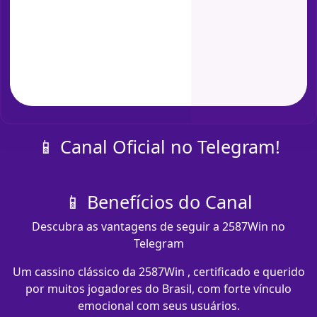
📱 Canal Oficial no Telegram!
📱 Benefícios do Canal
Descubra as vantagens de seguir a 2587Win no
Telegram
Um cassino clássico da 2587Win , certificado e querido
por muitos jogadores do Brasil, com forte vínculo
emocional com seus usuários.