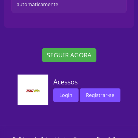
automaticamente
SEGUIR AGORA
Acessos
Login
Registrar-se