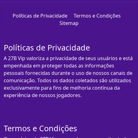
Políticas de Privacidade
Termos e Condições
Sitemap
Políticas de Privacidade
A 27B Vip valoriza a privacidade de seus usuários e está
empenhada em proteger todas as informações
pessoais fornecidas durante o uso de nossos canais de
comunicação. Todos os dados coletados são utilizados
exclusivamente para fins de melhoria contínua da
experiência de nossos jogadores.
Termos e Condições