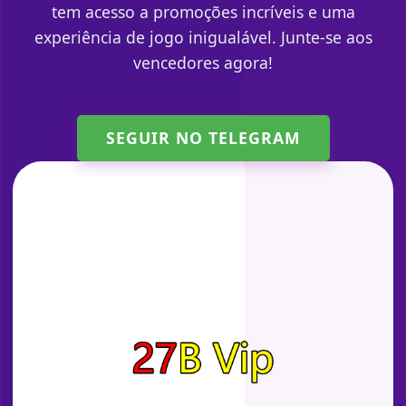
tem acesso a promoções incríveis e uma
experiência de jogo inigualável. Junte-se aos
vencedores agora!
SEGUIR NO TELEGRAM