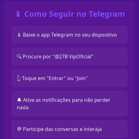
📱 Como Seguir no Telegram
📱 Baixe o app Telegram no seu dispositivo
🔍 Procure por "@27B VipOficial"
👆 Toque em "Entrar" ou "Join"
🔔 Ative as notificações para não perder
nada
💬 Participe das conversas e interaja