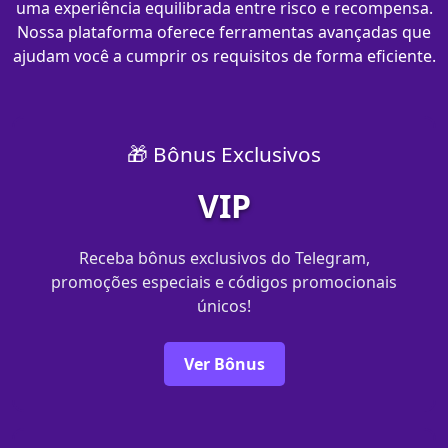
uma experiência equilibrada entre risco e recompensa.
Nossa plataforma oferece ferramentas avançadas que
ajudam você a cumprir os requisitos de forma eficiente.
🎁 Bônus Exclusivos
VIP
Receba bônus exclusivos do Telegram,
promoções especiais e códigos promocionais
únicos!
Ver Bônus