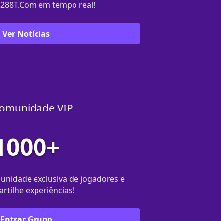
 288T.Com em tempo real!
Ver Notícias
Comunidade VIP
1000+
unidade exclusiva de jogadores e
rtilhe experiências!
Entrar Grupo