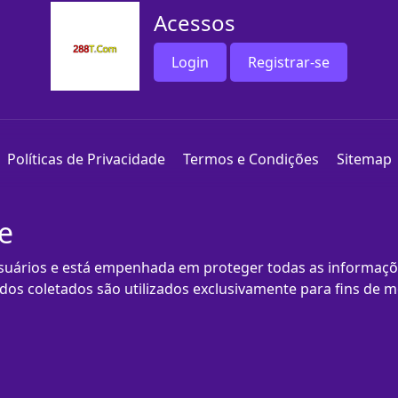
Acessos
Login
Registrar-se
Políticas de Privacidade
Termos e Condições
Sitemap
de
usuários e está empenhada em proteger todas as informaçõ
os coletados são utilizados exclusivamente para fins de m