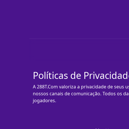
Políticas de Privacida
A 288T.Com valoriza a privacidade de seus 
nossos canais de comunicação. Todos os dad
jogadores.