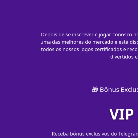
Depois de se inscrever e jogar conosco n
uma das melhores do mercado e está disp
todos os nossos jogos certificados e r
divertidos 
🎁 Bônus Exclu
VIP
Receba bônus exclusivos do Telegra