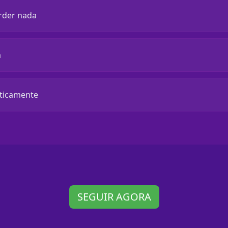
erder nada
a
aticamente
SEGUIR AGORA