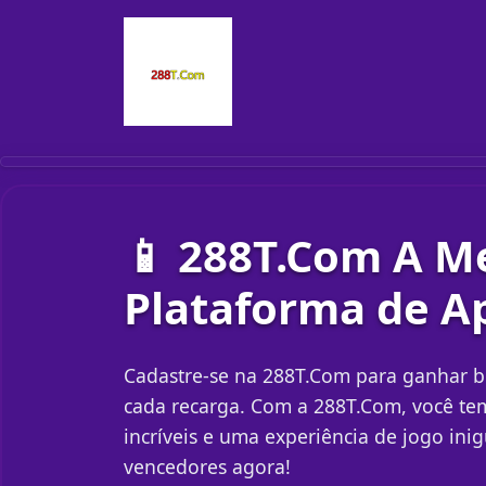
📱 288T.Com A M
Plataforma de A
Cadastre-se na 288T.Com para ganhar b
cada recarga. Com a 288T.Com, você te
incríveis e uma experiência de jogo inig
vencedores agora!