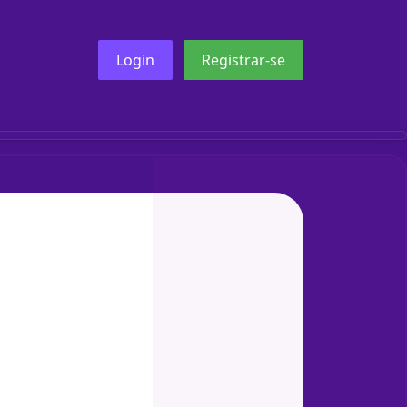
Login
Registrar-se