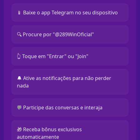
📱 Baixe o app Telegram no seu dispositivo
🔍 Procure por "@289WinOficial"
👆 Toque em "Entrar" ou "Join"
🔔 Ative as notificações para não perder
nada
💬 Participe das conversas e interaja
🎁 Receba bônus exclusivos
automaticamente