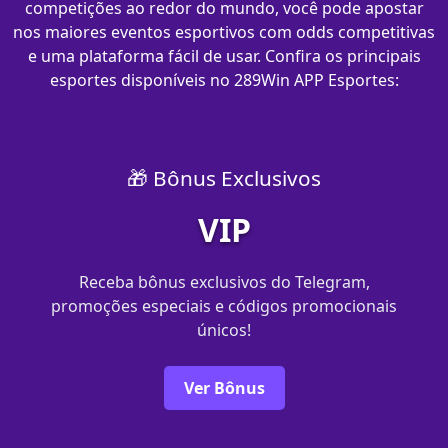
competições ao redor do mundo, você pode apostar
nos maiores eventos esportivos com odds competitivas
e uma plataforma fácil de usar. Confira os principais
esportes disponíveis no 289Win APP Esportes:
🎁 Bônus Exclusivos
VIP
Receba bônus exclusivos do Telegram,
promoções especiais e códigos promocionais
únicos!
Ver Bônus