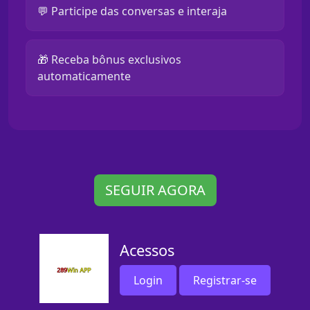
💬 Participe das conversas e interaja
🎁 Receba bônus exclusivos
automaticamente
SEGUIR AGORA
Acessos
Login
Registrar-se