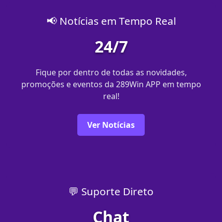
📢 Notícias em Tempo Real
24/7
Fique por dentro de todas as novidades,
promoções e eventos da 289Win APP em tempo
real!
Ver Notícias
💬 Suporte Direto
Chat