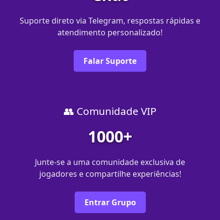
Suporte direto via Telegram, respostas rápidas e
atendimento personalizado!
Falar Suporte
👥 Comunidade VIP
1000+
Junte-se a uma comunidade exclusiva de
jogadores e compartilhe experiências!
Entrar Grupo