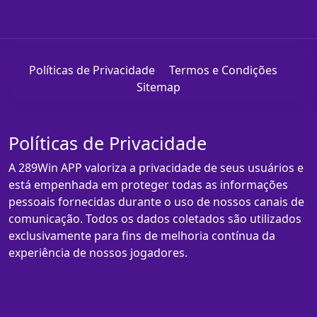
Políticas de Privacidade
Termos e Condições
Sitemap
Políticas de Privacidade
A 289Win APP valoriza a privacidade de seus usuários e
está empenhada em proteger todas as informações
pessoais fornecidas durante o uso de nossos canais de
comunicação. Todos os dados coletados são utilizados
exclusivamente para fins de melhoria contínua da
experiência de nossos jogadores.