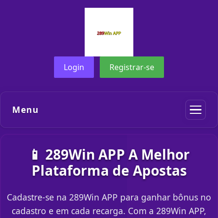
Login
Registrar-se
Menu
📱 289Win APP A Melhor
Plataforma de Apostas
Cadastre-se na 289Win APP para ganhar bônus no
cadastro e em cada recarga. Com a 289Win APP,