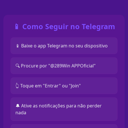
📱 Como Seguir no Telegram
📱 Baixe o app Telegram no seu dispositivo
🔍 Procure por "@289Win APPOficial"
👆 Toque em "Entrar" ou "Join"
🔔 Ative as notificações para não perder
nada