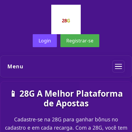
Login
Registrar-se
Menu
📱 28G A Melhor Plataforma
de Apostas
Cadastre-se na 28G para ganhar bônus no
cadastro e em cada recarga. Com a 28G, você tem