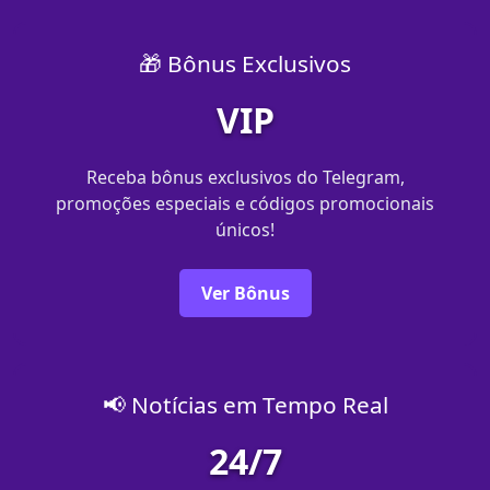
🎁 Bônus Exclusivos
VIP
Receba bônus exclusivos do Telegram,
promoções especiais e códigos promocionais
únicos!
Ver Bônus
📢 Notícias em Tempo Real
24/7