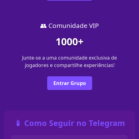
👥 Comunidade VIP
1000+
Junte-se a uma comunidade exclusiva de
jogadores e compartilhe experiências!
Entrar Grupo
📱 Como Seguir no Telegram