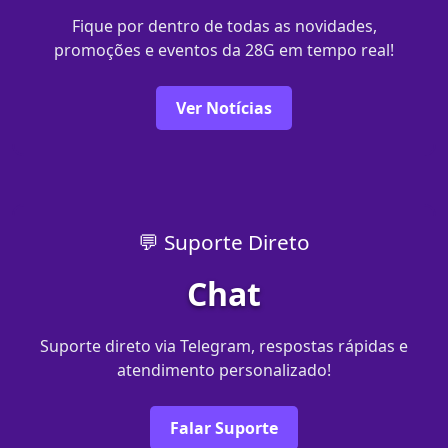
Fique por dentro de todas as novidades,
promoções e eventos da 28G em tempo real!
Ver Notícias
💬 Suporte Direto
Chat
Suporte direto via Telegram, respostas rápidas e
atendimento personalizado!
Falar Suporte