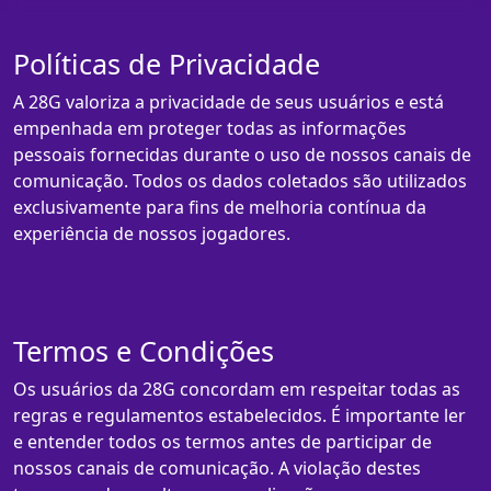
Políticas de Privacidade
A 28G valoriza a privacidade de seus usuários e está
empenhada em proteger todas as informações
pessoais fornecidas durante o uso de nossos canais de
comunicação. Todos os dados coletados são utilizados
exclusivamente para fins de melhoria contínua da
experiência de nossos jogadores.
Termos e Condições
Os usuários da 28G concordam em respeitar todas as
regras e regulamentos estabelecidos. É importante ler
e entender todos os termos antes de participar de
nossos canais de comunicação. A violação destes