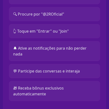
🔍 Procure por "@2ROficial"
👆 Toque em "Entrar" ou "Join"
🔔 Ative as notificações para não perder
nada
💬 Participe das conversas e interaja
🎁 Receba bônus exclusivos
automaticamente