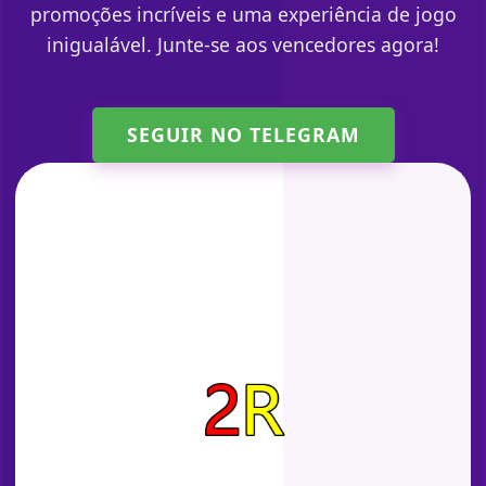
promoções incríveis e uma experiência de jogo
inigualável. Junte-se aos vencedores agora!
SEGUIR NO TELEGRAM