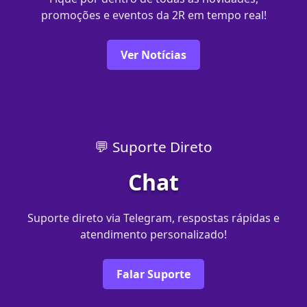
promoções e eventos da 2R em tempo real!
Ver Notícias
💬 Suporte Direto
Chat
Suporte direto via Telegram, respostas rápidas e
atendimento personalizado!
Falar Suporte