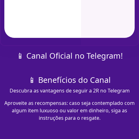
📱 Canal Oficial no Telegram!
📱 Benefícios do Canal
Descubra as vantagens de seguir a 2R no Telegram
Aproveite as recompensas: caso seja contemplado com
algum item luxuoso ou valor em dinheiro, siga as
instruções para o resgate.