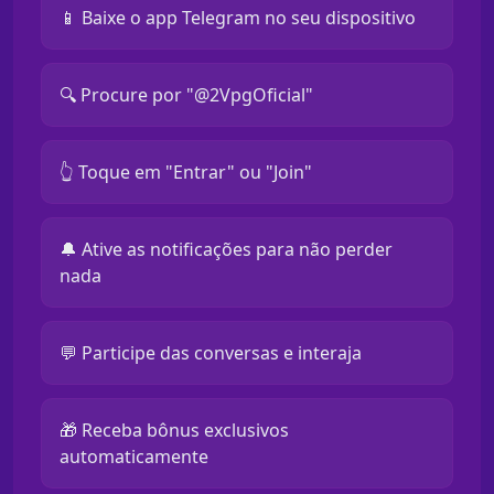
📱 Baixe o app Telegram no seu dispositivo
🔍 Procure por "@2VpgOficial"
👆 Toque em "Entrar" ou "Join"
🔔 Ative as notificações para não perder
nada
💬 Participe das conversas e interaja
🎁 Receba bônus exclusivos
automaticamente