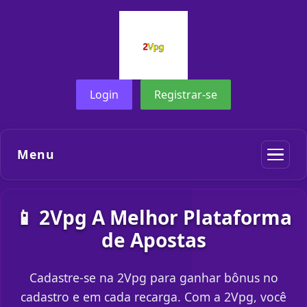
Login
Registrar-se
Menu
📱 2Vpg A Melhor Plataforma
de Apostas
Cadastre-se na 2Vpg para ganhar bônus no
cadastro e em cada recarga. Com a 2Vpg, você