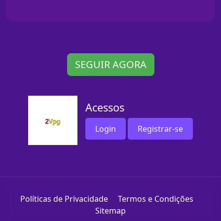
SEGUIR AGORA
Acessos
Login
Registrar-se
Políticas de Privacidade
Termos e Condições
Sitemap