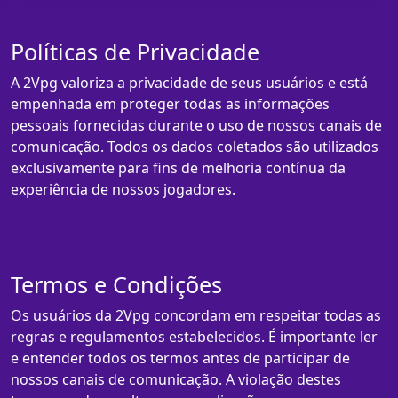
Políticas de Privacidade
A 2Vpg valoriza a privacidade de seus usuários e está
empenhada em proteger todas as informações
pessoais fornecidas durante o uso de nossos canais de
comunicação. Todos os dados coletados são utilizados
exclusivamente para fins de melhoria contínua da
experiência de nossos jogadores.
Termos e Condições
Os usuários da 2Vpg concordam em respeitar todas as
regras e regulamentos estabelecidos. É importante ler
e entender todos os termos antes de participar de
nossos canais de comunicação. A violação destes