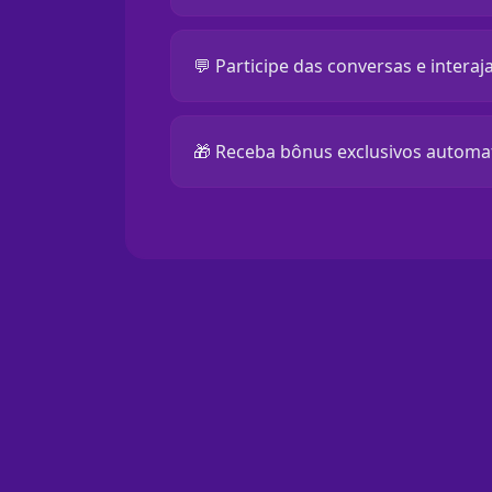
💬 Participe das conversas e interaj
🎁 Receba bônus exclusivos autom