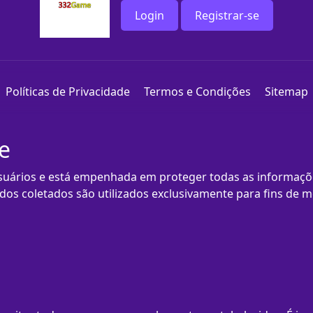
Login
Registrar-se
Políticas de Privacidade
Termos e Condições
Sitemap
de
usuários e está empenhada em proteger todas as informaçõ
os coletados são utilizados exclusivamente para fins de m