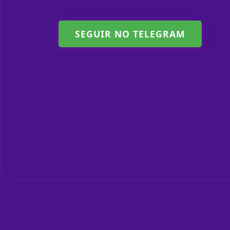
SEGUIR NO TELEGRAM