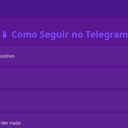
📱 Como Seguir no Telegram
ositivo
erder nada