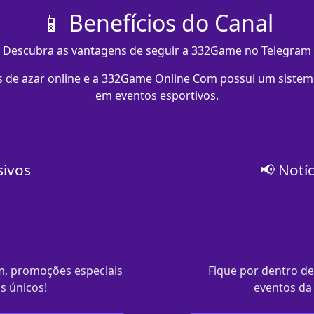
📱 Benefícios do Canal
Descubra as vantagens de seguir a 332Game no Telegram
de azar online e a 332Game Online Com possui um sistema 
em eventos esportivos.
sivos
📢 Notí
m, promoções especiais
Fique por dentro d
s únicos!
eventos da