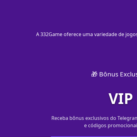
A 332Game oferece uma variedade de jogos 
🎁 Bônus Exclu
VIP
Receba bônus exclusivos do Telegra
e códigos promocionai