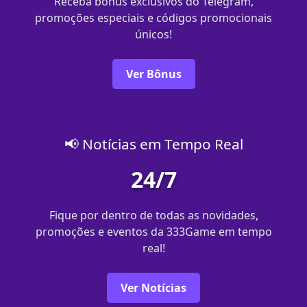
Receba bônus exclusivos do Telegram,
promoções especiais e códigos promocionais
únicos!
Ver Bônus
📢 Notícias em Tempo Real
24/7
Fique por dentro de todas as novidades,
promoções e eventos da 333Game em tempo
real!
Ver Notícias