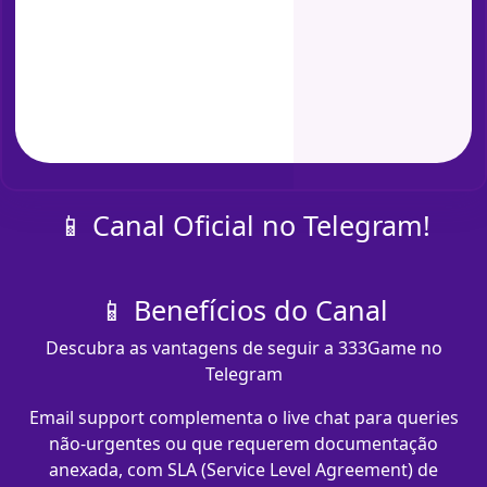
📱 Canal Oficial no Telegram!
📱 Benefícios do Canal
Descubra as vantagens de seguir a 333Game no
Telegram
Email support complementa o live chat para queries
não-urgentes ou que requerem documentação
anexada, com SLA (Service Level Agreement) de