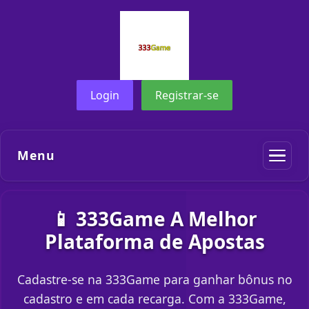
Login
Registrar-se
Menu
📱 333Game A Melhor
Plataforma de Apostas
Cadastre-se na 333Game para ganhar bônus no
cadastro e em cada recarga. Com a 333Game,