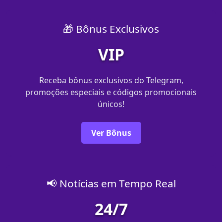
🎁 Bônus Exclusivos
VIP
Receba bônus exclusivos do Telegram,
promoções especiais e códigos promocionais
únicos!
Ver Bônus
📢 Notícias em Tempo Real
24/7