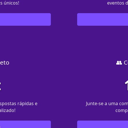
s únicos!
eventos d
reto
👥 
t
espostas rápidas e
Junte-se a uma com
lizado!
compa
e