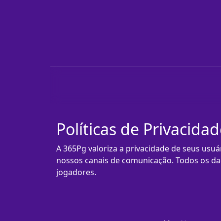
Políticas de Privacida
A 365Pg valoriza a privacidade de seus usu
nossos canais de comunicação. Todos os dad
jogadores.