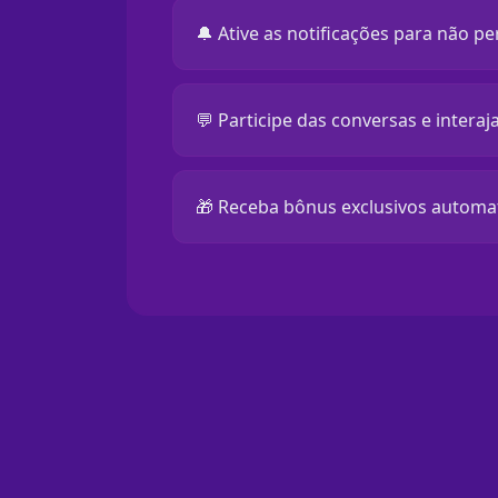
🔔 Ative as notificações para não p
💬 Participe das conversas e interaj
🎁 Receba bônus exclusivos autom