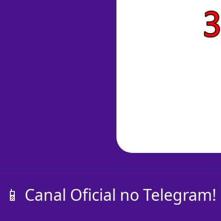
📱 Canal Oficial no Telegram!