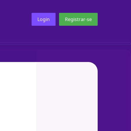
Login
Registrar-se