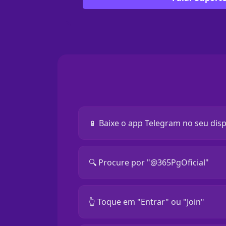
📱 Baixe o app Telegram no seu disp
🔍 Procure por "@365PgOficial"
👆 Toque em "Entrar" ou "Join"