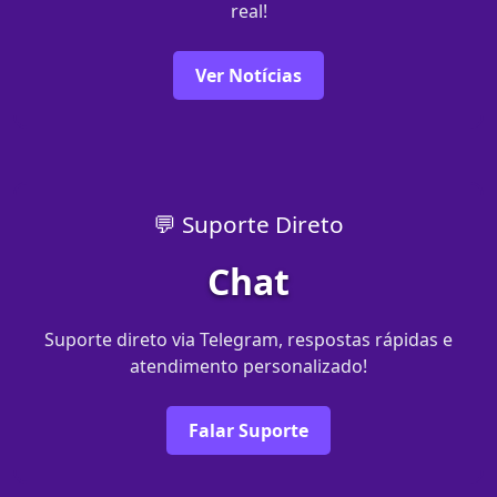
real!
Ver Notícias
💬 Suporte Direto
Chat
Suporte direto via Telegram, respostas rápidas e
atendimento personalizado!
Falar Suporte