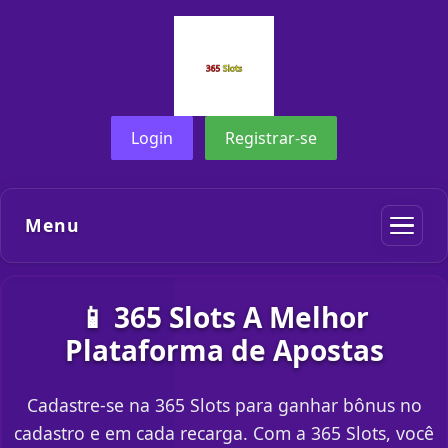
Login
Registrar-se
Menu
📱 365 Slots A Melhor
Plataforma de Apostas
Cadastre-se na 365 Slots para ganhar bônus no
cadastro e em cada recarga. Com a 365 Slots, você