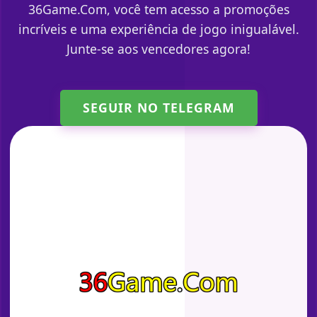
36Game.Com, você tem acesso a promoções
incríveis e uma experiência de jogo inigualável.
Junte-se aos vencedores agora!
SEGUIR NO TELEGRAM