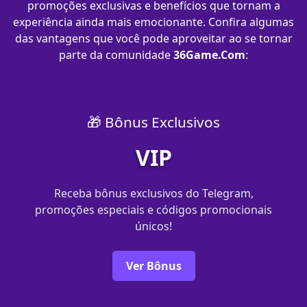
promoções exclusivas e benefícios que tornam a
experiência ainda mais emocionante. Confira algumas
das vantagens que você pode aproveitar ao se tornar
parte da comunidade
36Game.Com
:
🎁 Bônus Exclusivos
VIP
Receba bônus exclusivos do Telegram,
promoções especiais e códigos promocionais
únicos!
Ver Bônus