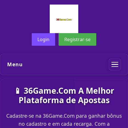
Login
Registrar-se
Menu
📱 36Game.Com A Melhor
Plataforma de Apostas
Cadastre-se na 36Game.Com para ganhar bônus
no cadastro e em cada recarga. Com a