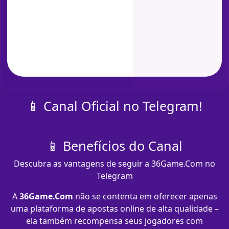
📱 Canal Oficial no Telegram!
📱 Benefícios do Canal
Descubra as vantagens de seguir a 36Game.Com no
Telegram
A
36Game.Com
não se contenta em oferecer apenas
uma plataforma de apostas online de alta qualidade –
ela também recompensa seus jogadores com