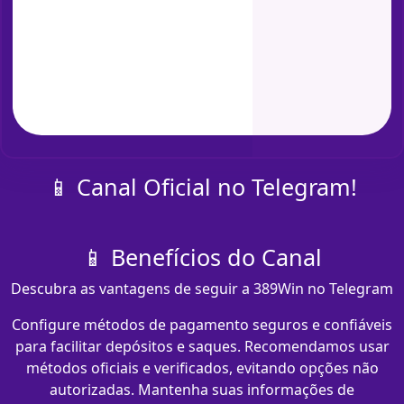
📱 Canal Oficial no Telegram!
📱 Benefícios do Canal
Descubra as vantagens de seguir a 389Win no Telegram
Configure métodos de pagamento seguros e confiáveis
para facilitar depósitos e saques. Recomendamos usar
métodos oficiais e verificados, evitando opções não
autorizadas. Mantenha suas informações de