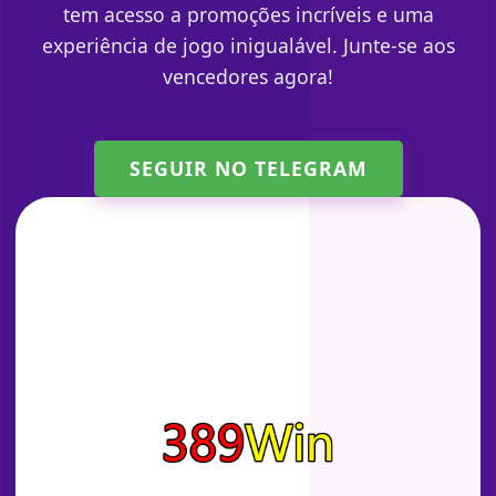
tem acesso a promoções incríveis e uma
experiência de jogo inigualável. Junte-se aos
vencedores agora!
SEGUIR NO TELEGRAM