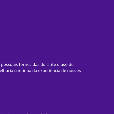
 pessoais fornecidas durante o uso de
elhoria contínua da experiência de nossos