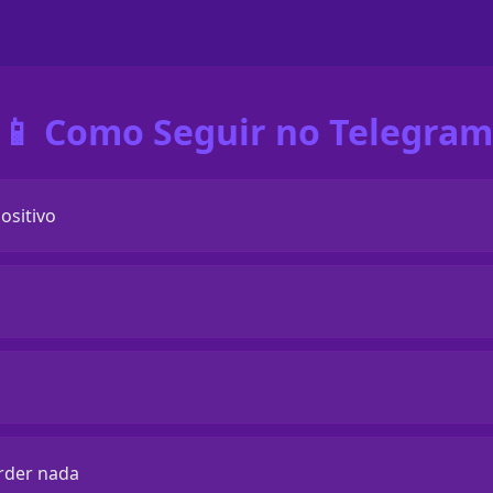
📱 Como Seguir no Telegram
ositivo
erder nada