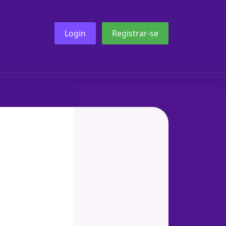
Login
Registrar-se