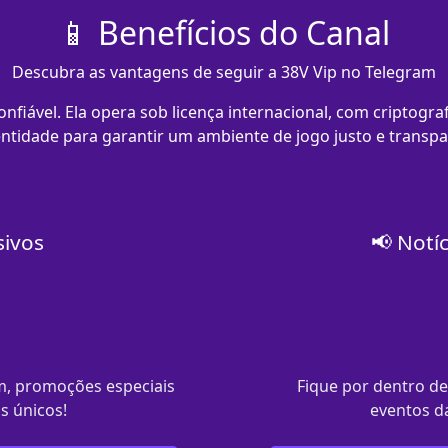
📱 Benefícios do Canal
Descubra as vantagens de seguir a 38V Vip no Telegram
nfiável. Ela opera sob licença internacional, com criptogra
entidade para garantir um ambiente de jogo justo e transpa
sivos
📢 Notí
m, promoções especiais
Fique por dentro d
s únicos!
eventos d