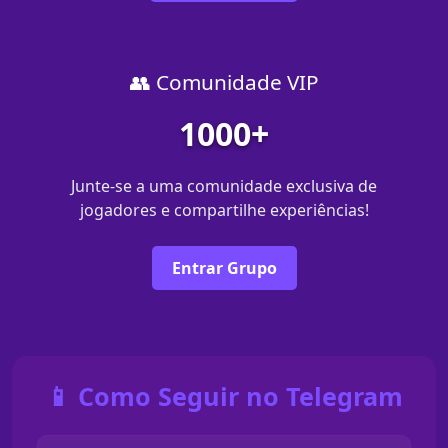
👥 Comunidade VIP
1000+
Junte-se a uma comunidade exclusiva de
jogadores e compartilhe experiências!
Entrar Grupo
📱 Como Seguir no Telegram