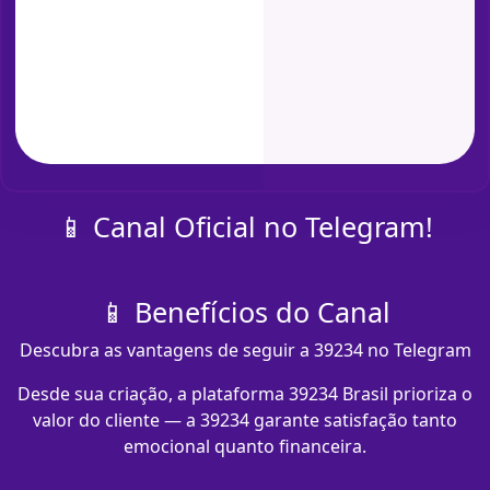
📱 Canal Oficial no Telegram!
📱 Benefícios do Canal
Descubra as vantagens de seguir a 39234 no Telegram
Desde sua criação, a plataforma 39234 Brasil prioriza o
valor do cliente — a 39234 garante satisfação tanto
emocional quanto financeira.