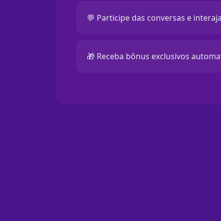
💬 Participe das conversas e interaj
🎁 Receba bônus exclusivos autom