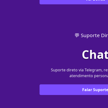
💬 Suporte Di
Cha
Suporte direto via Telegram, r
atendimento persona
Falar Suport