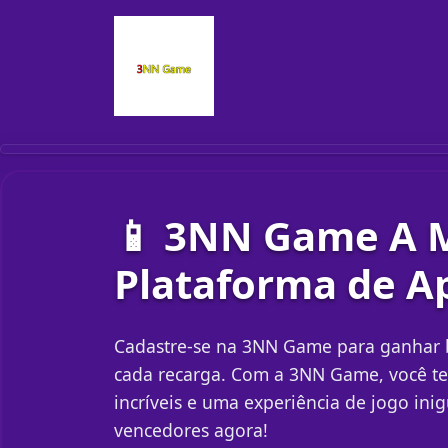
📱 3NN Game A 
Plataforma de A
Cadastre-se na 3NN Game para ganhar 
cada recarga. Com a 3NN Game, você t
incríveis e uma experiência de jogo inig
vencedores agora!