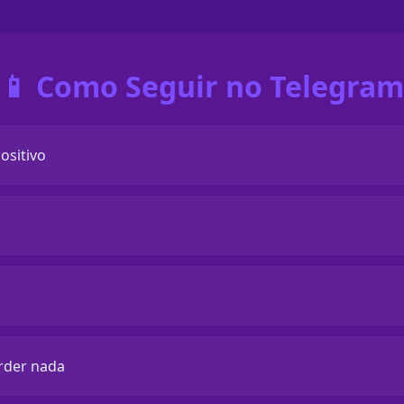
📱 Como Seguir no Telegram
ositivo
"
erder nada