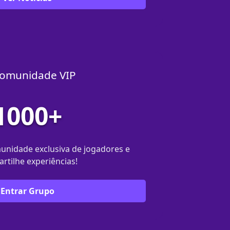
Comunidade VIP
1000+
unidade exclusiva de jogadores e
rtilhe experiências!
Entrar Grupo