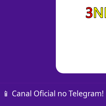
📱 Canal Oficial no Telegram!