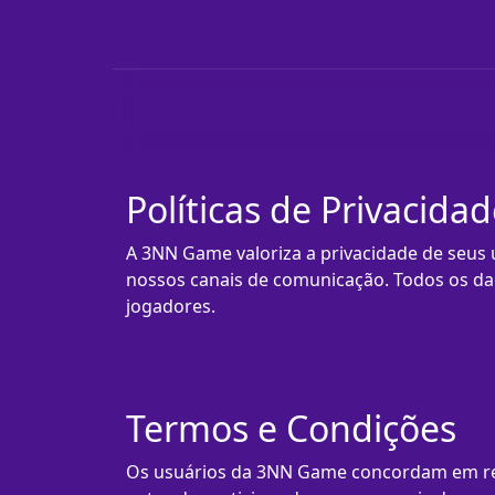
Políticas de Privacida
A 3NN Game valoriza a privacidade de seus
nossos canais de comunicação. Todos os dad
jogadores.
Termos e Condições
Os usuários da 3NN Game concordam em resp