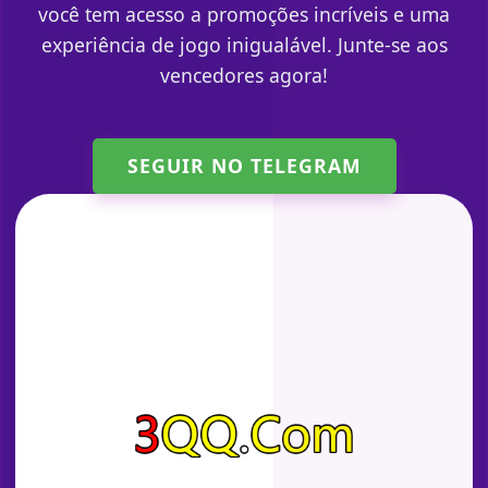
você tem acesso a promoções incríveis e uma
experiência de jogo inigualável. Junte-se aos
vencedores agora!
SEGUIR NO TELEGRAM