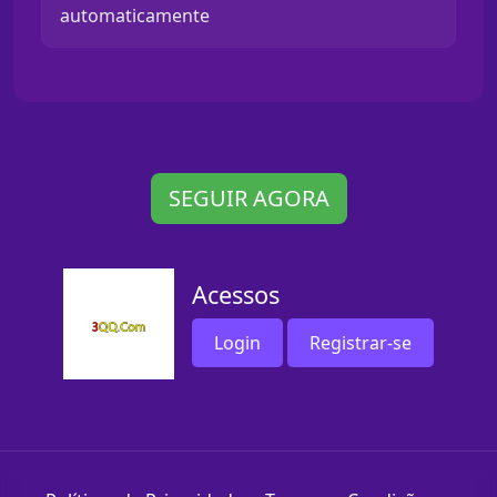
automaticamente
SEGUIR AGORA
Acessos
Login
Registrar-se