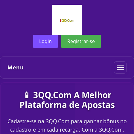
Login
Registrar-se
Menu
📱 3QQ.Com A Melhor
Plataforma de Apostas
Cadastre-se na 3QQ.Com para ganhar bônus no
cadastro e em cada recarga. Com a 3QQ.Com,