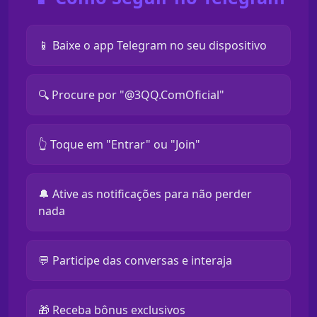
📱 Baixe o app Telegram no seu dispositivo
🔍 Procure por "@3QQ.ComOficial"
👆 Toque em "Entrar" ou "Join"
🔔 Ative as notificações para não perder
nada
💬 Participe das conversas e interaja
🎁 Receba bônus exclusivos