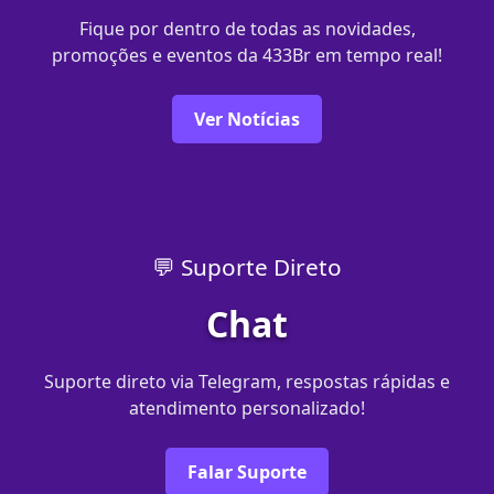
Fique por dentro de todas as novidades,
promoções e eventos da 433Br em tempo real!
Ver Notícias
💬 Suporte Direto
Chat
Suporte direto via Telegram, respostas rápidas e
atendimento personalizado!
Falar Suporte