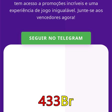
tem acesso a promoções incríveis e uma
experiência de jogo inigualável. Junte-se aos
vencedores agora!
SEGUIR NO TELEGRAM