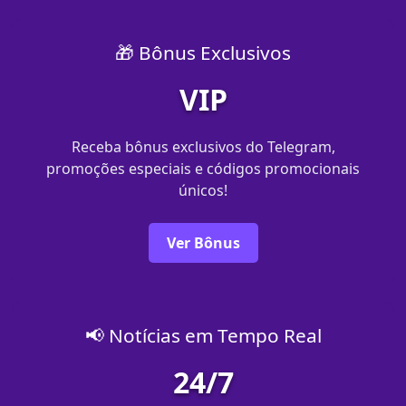
🎁 Bônus Exclusivos
VIP
Receba bônus exclusivos do Telegram,
promoções especiais e códigos promocionais
únicos!
Ver Bônus
📢 Notícias em Tempo Real
24/7