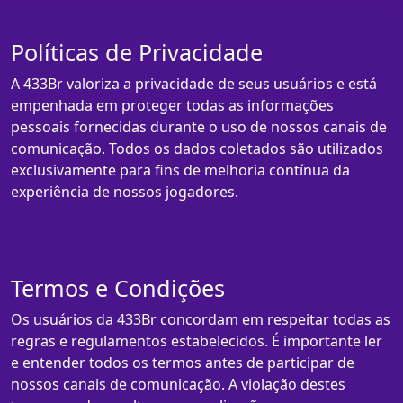
Políticas de Privacidade
A 433Br valoriza a privacidade de seus usuários e está
empenhada em proteger todas as informações
pessoais fornecidas durante o uso de nossos canais de
comunicação. Todos os dados coletados são utilizados
exclusivamente para fins de melhoria contínua da
experiência de nossos jogadores.
Termos e Condições
Os usuários da 433Br concordam em respeitar todas as
regras e regulamentos estabelecidos. É importante ler
e entender todos os termos antes de participar de
nossos canais de comunicação. A violação destes