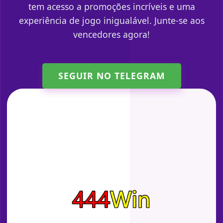
tem acesso a promoções incríveis e uma
experiência de jogo inigualável. Junte-se aos
vencedores agora!
SEGUIR NO TELEGRAM