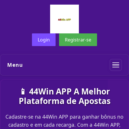
Login
Registrar-se
Menu
📱 44Win APP A Melhor
Plataforma de Apostas
Cadastre-se na 44Win APP para ganhar bônus no
cadastro e em cada recarga. Com a 44Win APP,