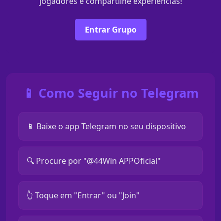
jogadores e compartilhe experiências!
Entrar Grupo
📱 Como Seguir no Telegram
📱 Baixe o app Telegram no seu dispositivo
🔍 Procure por "@44Win APPOficial"
👆 Toque em "Entrar" ou "Join"