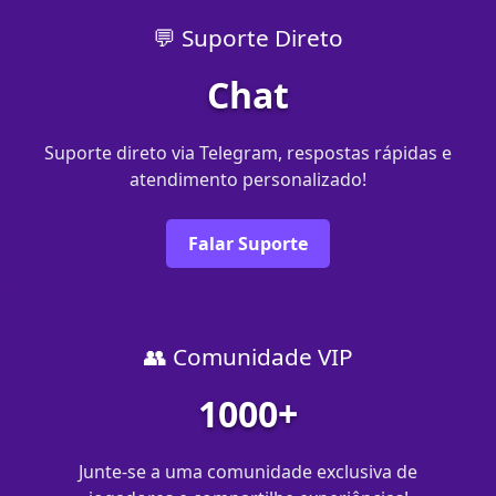
💬 Suporte Direto
Chat
Suporte direto via Telegram, respostas rápidas e
atendimento personalizado!
Falar Suporte
👥 Comunidade VIP
1000+
Junte-se a uma comunidade exclusiva de