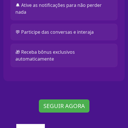
🔔 Ative as notificações para não perder
nada
💬 Participe das conversas e interaja
🎁 Receba bônus exclusivos
automaticamente
SEGUIR AGORA